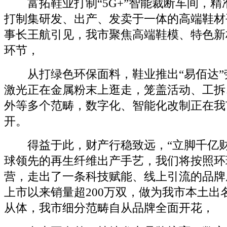
富拓鞋业打制“5G+”智能裁断车间，精
打制集研发、出产、发卖于一体的高端鞋材
事长王航引见，我市聚焦高端鞋模、特色新
环节，
从打绿色环保面料，鞋业推出“易佰达”
激光正在金属粉末上逛走，笼盖活动、工拆
外等多个范畴，数字化、智能化改制正在我
开。
得益于此，财产行稳致远，“立脚千亿财
球领先的再生纤维出产手艺，我们将按照环
营，走出了一条科技赋能、线上引流的品牌
上市以来销量超200万双，做为我市本土出
从体，我市细分范畴自从品牌全面开花，