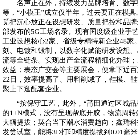
名声正在外，持续发力品牌培育、数字
等，“小模王”成立仅半年，过去要正在模
觅把沉心放正在设想研发、质量把控和品牌
部发布的5G工场名录。现有国度级企业手艺
工业设想核心2家、省级专精特新企业48家
刻、电镀和锻制，以数字化赋能研发设想、
流等全链条。实现出产全流程精细化办理；
效益；表态广交会等主要展会，便拿下近百
22日，效率提高了、用料削减了，鞋模、
聚上下逛配套企业。
“按保守工艺，此外，“莆田通过区域品
的1+N模式，没有呈现帮底开胶，物流周
大幅提拔；契合当下潮水消费趋向；鑫瑞科
发尝试室，能将3D打印精度提拔到0.01毫米