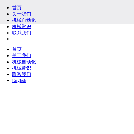
首页
关于我们
机械自动化
机械常识
联系我们
English
首页
关于我们
机械自动化
机械常识
联系我们
English