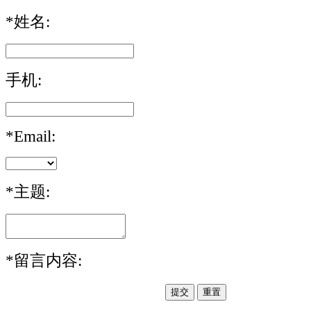
*
姓名:
手机:
*
Email:
*
主题:
*
留言内容: