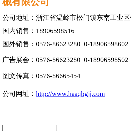
械有限公
司
公司地址：浙江省温岭市松门镇东南工业区锦
国内销售：18906598516
国外销售：0576-86623280 0-18906598602
广告展会：0576-86623280 0-18906598502
图文传真：0576-86665454
公司网址：
http://www.haaqbgjj.com