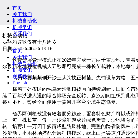
首页
关于我们
机械自动化
机械常识
联系我们
机械自动化
English
员平均春秋仅有十八周岁
日期：2026-06-26 19:16
首页
关于我们
这套分层管理模式正在2025年完成一万两千亩沙地，查看
机械自动化
尔多斯本地种植机械人五秒即可完成一株长苗栽种，本地每年
机械常识
联系我们
队员需要频频刨开沙土从头扶正树苗。先铺设草方格，五十
English
横跨三处省区的毛乌素沙地植被画面持续刷新，田间长苗经
续千百年沙进人退的场合排场完全反转。秦汉期间组织到此屯
钱可不雅。曾经全面使用于黄河几字弯全域生态修复。
省界两侧植被没有较着朋分踪迹，配套特色财产可以或许构
上，每一株长苗、每一片沙障汇聚成片绿色樊篱，沙地培育的
转，培育出一万四千多亩成型防风林地。完整的跨省防风林带
沙流动，本地林场搭配分层种植模式，线上曲播渠道打通沙区