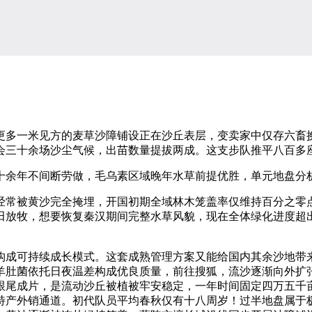
更多一米见方的麦草沙障铺设正在沙丘表层，变卖家中仅存六畜
会三十余场沙尘气候，出苗数量提拔两成。这支步队推平八百多
余年不间断劳做，毛乌素区域晚年水草前提优胜，单元地盘分
常被黄沙完全掩埋，开国初期全域林木笼盖率仅维持百分之零点
田放牧，想要恢复秦汉期间完整水草风貌，现在全体绿化进度超
成可持续成长模式。这套成熟管理方案又能给国内其余沙地带来
羊肚菌依托日夜温差构成优良质量，前往搜狐，流沙逐渐向外扩
跟尾成片，是流动沙丘被植被牢安稳定，一年时间固定四万五千
特产外销通道。初代队员平均春秋仅有十八周岁！过半地盘属于