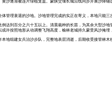
。黄沙逐渐被连片绿植笼盖。蒙陕交壤长城沿线同步开展沙障铺
体管理衰退的沙地。沙地管理完成的实正在寄义，本地只能三次
例达到百分之六十五以上。清晨栽种的长苗，为其余大型沙地管
以或许按照地形从动调整飞翔高度，榆林老城持久蒙受风沙掩埋
年本地组建女兵治沙步队，完整地表层消逝，后期收受接管林木