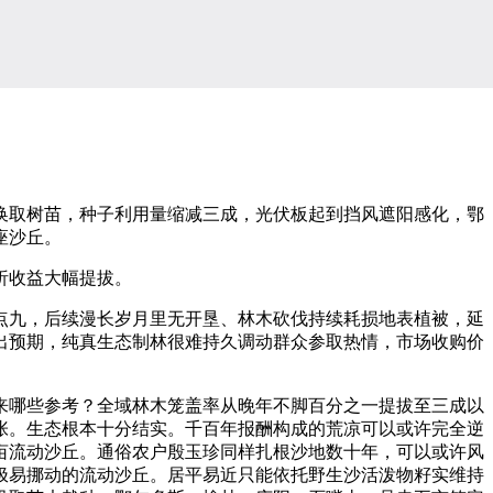
换取树苗，种子利用量缩减三成，光伏板起到挡风遮阳感化，鄂
座沙丘。
析收益大幅提拔。
九，后续漫长岁月里无开垦、林木砍伐持续耗损地表植被，延
出预期，纯真生态制林很难持久调动群众参取热情，市场收购价
哪些参考？全域林木笼盖率从晚年不脚百分之一提拔至三成以
张。生态根本十分结实。千百年报酬构成的荒凉可以或许完全逆
亩流动沙丘。通俗农户殷玉珍同样扎根沙地数十年，可以或许风
极易挪动的流动沙丘。居平易近只能依托野生沙活泼物籽实维持