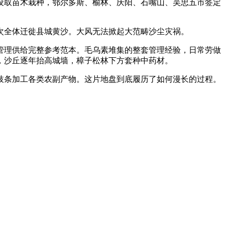
设取苗木栽种，鄂尔多斯、榆林、庆阳、石嘴山、吴忠五市签定
全体迁徙县城黄沙。大风无法掀起大范畴沙尘灾祸。
理供给完整参考范本。毛乌素堆集的整套管理经验，日常劳做
，沙丘逐年抬高城墙，樟子松林下方套种中药材。
枝条加工各类农副产物。这片地盘到底履历了如何漫长的过程。