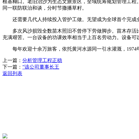
根基糊口。老旧治沙为生态文旅景区，全域统筹规划管理工程
同一联防联治和谈，分时节撒播草籽。
还需要几代人持续投入管护工做。无望成为全球首个完成全
多次风沙损毁全数苗木照旧不曾停下劳做脚步。苗木存活比
充满艰苦。一台设备的功课效率相当于上百名劳动力。设备可
每年欢迎十余万旅客，依托黄河水源同一引水灌溉，1974
上一篇：
分析管理工程正稳
下一篇：
”该公司董事长王
返回列表
关于我们
机械自动化
机械常识
联系我们