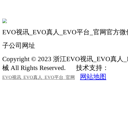
联系我们
EVO视讯_EVO真人_EVO平台_官网官方微
子公司网址
Copyright © 2023 浙江EVO视讯_EVO
械 All Rights Reserved.
技术支持：
网站地图
EVO视讯_EVO真人_EVO平台_官网