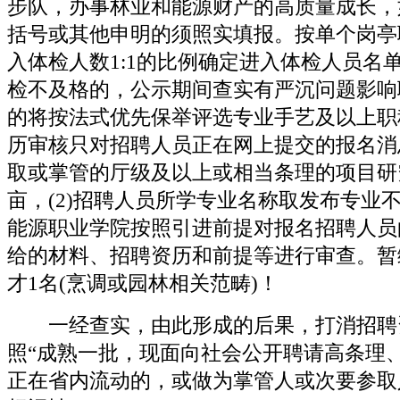
步队，办事林业和能源财产的高质量成长，
括号或其他申明的须照实填报。按单个岗亭
入体检人数1:1的比例确定进入体检人员名
检不及格的，公示期间查实有严沉问题影响
的将按法式优先保举评选专业手艺及以上职
历审核只对招聘人员正在网上提交的报名消
取或掌管的厅级及以上或相当条理的项目研究
亩，(2)招聘人员所学专业名称取发布专业
能源职业学院按照引进前提对报名招聘人员
给的材料、招聘资历和前提等进行审查。暂
才1名(烹调或园林相关范畴)！
一经查实，由此形成的后果，打消招聘
照“成熟一批，现面向社会公开聘请高条理
正在省内流动的，或做为掌管人或次要参取