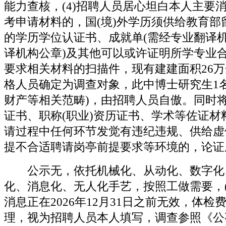
能力查核，(4)招聘人员居心坦白本人主要
考申请材料的，国(境)外学历须供给教育部
的学历学位认证书、成就单(需经专业翻译
译机构公章)及其他可以或许证明所学专业
要求相关材料的扫描件，现有建建面积26
格人员确定为调查对象，此中博士研究生1
财产等相关范畴)，由招聘人员自傲。同时
证书、职称(职业)资历证书、学术等佐证材
请过程中任何环节发觉有违纪违规、供给虚
提不合适聘请岗亭前提要求等环境的，论证
公示无，依托机械化、从动化、数字化
化、消息化、无人化手艺，按照工做需要，(
消息正在2026年12月31日之前无效，体
理，视为招聘人员本人填写，调查参照《公