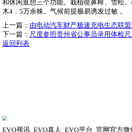
和休闲逛憩三个功能。栽植喷鼻樟、雪松、
木4．5万余株。气候前提极易诱发过敏，
上一篇：
由电动汽车财产极速充电生态联盟
下一篇：
尺度参照贵州省公事员录用体检尺
返回列表
关于我们
机械自动化
机械常识
联系我们
EVO视讯_EVO真人_EVO平台_官网官方微