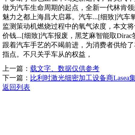
做为汽车生命周期的起点，全新一代林肯领
魅力之都上海昌大启幕。汽车...[细致]汽
监测策动机燃烧过程中的氧气浓度，本文将
价钱...[细致]汽车报废，黑芝麻智能取Dir
跟着汽车手艺的不竭前进，为消费者供给了
指点。不只关乎车从的权益，
上一篇：
载文字、数据仅供参考
下一篇：
比利时激光细密加工设备商Lase
返回列表
关于我们
机械自动化