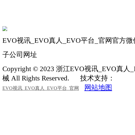
机械常识
联系我们
EVO视讯_EVO真人_EVO平台_官网官方微
子公司网址
Copyright © 2023 浙江EVO视讯_EVO
械 All Rights Reserved.
技术支持：
网站地图
EVO视讯_EVO真人_EVO平台_官网