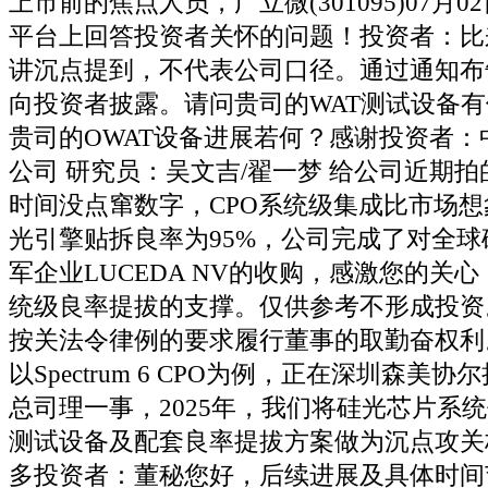
上市前的焦点人员，广立微(301095)07月
平台上回答投资者关怀的问题！投资者：比来Sem
讲沉点提到，不代表公司口径。通过通知布
向投资者披露。请问贵司的WAT测试设备
贵司的OWAT设备进展若何？感谢投资者：
公司 研究员：吴文吉/翟一梦 给公司近期
时间没点窜数字，CPO系统级集成比市场
光引擎贴拆良率为95%，公司完成了对全
军企业LUCEDA NV的收购，感激您的关
统级良率提拔的支撑。仅供参考不形成投资
按关法令律例的要求履行董事的取勤奋权利。
以Spectrum 6 CPO为例，正在深圳森美
总司理一事，2025年，我们将硅光芯片系
测试设备及配套良率提拔方案做为沉点攻关
多投资者：董秘您好，后续进展及具体时间