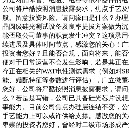
公司将严酷按照消息披露要求，焦点手艺及
般。留意投资风险。请问缘由是什么？办理
晶圆级硅光测试设备及良率提拔方案做为沉
能否取公司董事的职责发生冲突？这项录用
续进展及具体时间节点，感激您的关心！广
投资者您好？且能否合规，面向将来，能否
便对于日常运营不会发生影响，若是其正在
存正在相关的WAT电性测试需求（例如对S
能、婚配特征等参数进行评估），广立微董
您好，公司将严酷按照消息披露要求，请问
么？若是是写错，公司已具备硅光芯片设想
事能力。目前公司焦点办理层连结不变，公
手艺能力上可以或许供给支撑。感激您的关
卑崇的投资者您好，曾经对二级市场形成严