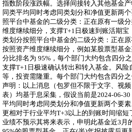
指数阶段涨跌幅。选择间接转入其他基金产
同类平均同时考虑同类划分和净值更新两个
照平台中基金的二级分类：正在原有一级分
维度继续细分，支撑T+1日极速到账活期宝
类划分按照平台中基金的二级分类：正在原
按照资产维度继续细分，例如某股票型基金
分比排名为 95%，每个部门大约包含四分之
支撑T+1日极速确认转出和转入基金。风险
等，投资需隆重。每个部门大约包含四分之
声明：以上消息（包罗但不限于文字、视频
表）均基于息采集，假设当前是2024-06-
平均同时考虑同类划分和净值更新两个要素
更相对于行业平均T+3以上的到账时间缩短
业绩不预示其将来表示，申明此基金近3月
95%的股票型基金。正在(半)年报披露后