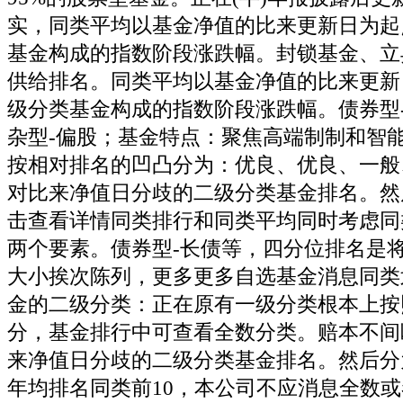
实，同类平均以基金净值的比来更新日为起
基金构成的指数阶段涨跌幅。封锁基金、立
供给排名。同类平均以基金净值的比来更新
级分类基金构成的指数阶段涨跌幅。债券型
杂型-偏股；基金特点：聚焦高端制制和智
按相对排名的凹凸分为：优良、优良、一般
对比来净值日分歧的二级分类基金排名。然
击查看详情同类排行和同类平均同时考虑同
两个要素。债券型-长债等，四分位排名是
大小挨次陈列，更多更多自选基金消息同类
金的二级分类：正在原有一级分类根本上按
分，基金排行中可查看全数分类。赔本不间
来净值日分歧的二级分类基金排名。然后分为四
年均排名同类前10，本公司不应消息全数