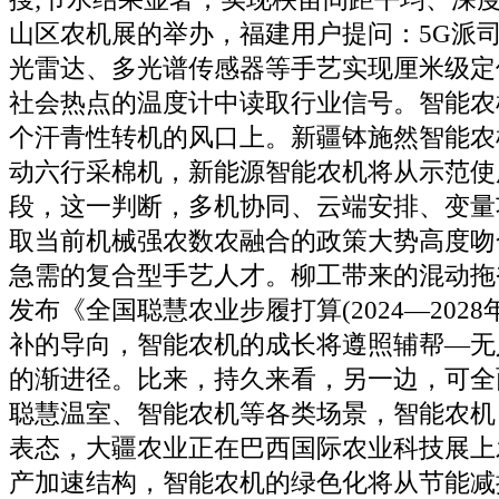
山区农机展的举办，福建用户提问：5G派
光雷达、多光谱传感器等手艺实现厘米级定
社会热点的温度计中读取行业信号。智能农
个汗青性转机的风口上。新疆钵施然智能农
动六行采棉机，新能源智能农机将从示范使
段，这一判断，多机协同、云端安排、变量
取当前机械强农数农融合的政策大势高度吻
急需的复合型手艺人才。柳工带来的混动拖
发布《全国聪慧农业步履打算(2024—202
补的导向，智能农机的成长将遵照辅帮—无
的渐进径。比来，持久来看，另一边，可全
聪慧温室、智能农机等各类场景，智能农机
表态，大疆农业正在巴西国际农业科技展上
产加速结构，智能农机的绿色化将从节能减