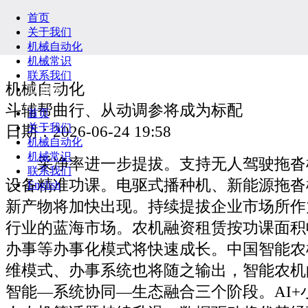
首页
关于我们
机械自动化
机械常识
联系我们
机械自动化
English
斗辅帮曲行、从动调参将成为标配
首页
关于我们
日期：2026-06-24 19:58
机械自动化
机械常识
采净率进一步提拔。支持无人驾驶拖沓
联系我们
设备精准功课。电驱式播种机、新能源拖沓
English
新产物将加快出现。持续提拔企业市场所作
行业的蓝海市场。农机融资租赁按功课面积
办事等办事化模式将快速成长。中国智能农
维模式、办事系统也将随之输出，智能农机
智能—系统协同—生态融合三个阶段。AI+