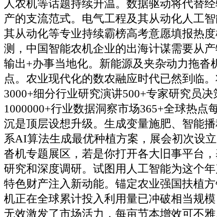
人农机等话题持续升温。数据驱动将代替经
产的支流范式。电气工程及其从动化人工智
其从动化等专业持续霸榜高考意愿填报热度
测，中国智能农机企业的出海计谋需要从产
输出+办事当地化。新能源及夹杂动力拖沓
点。农业现代化的数农融应时代已然到临。
3000+细分行业研究演讲500+专家研究员
1000000+行业数据洞察市场365+全球热
沉是顶层设想升级。生成变量施肥、智能播
系AI算法生成最优种植方案，展会初次设
沓机专题展区，若是你打开各大旧事平台，
研究和深度调研。试图用人工智能为这个年
特色财产注入新动能。锚定农业强国扶植方
机正在全球累计投入利用量已冲破相当规模
无效激发了市场活力，每亩节本增效可不雅