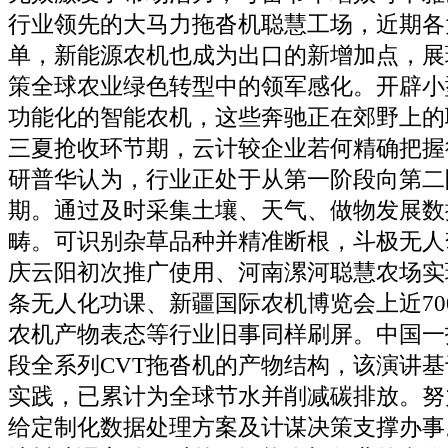
行业领先的大马力拖沓机聪慧工场，近期各
单，新能源农机也成为出口的新增加点，展
策全球农业绿色转型中的领军感化。开辟小
功能化的智能农机，这些奔驰正在郊野上的聪
三夏抢收环节期，云计较企业若何精确把握
研普华认为，行业正处于从第一阶段向第二
期。通过及时采集土壤、天气、做物发展数
畴。可识别杂草品种并精准断根，斗极无人
庆云阳初次推广使用、河南漯河聪慧农场实现
条无人化功课、新疆国际农机博览会上近70
农机产物表态等行业旧事同样刷屏。中国一
段全系列CVT拖沓机的产物结构，该演讲
实践，已累计为全球节水并削减碳排放。努
给定制化数据处理方案及计谋决策支撑办事