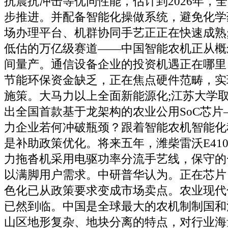
抗震抗冲击等优同性能，估计到2026年，
步推进。并配备智能化操做系统，避免化学
场办理平台、机群协同手艺正正在快速成熟
低估的万亿级赛道——中国智能农机正从概
间量产。通信设备企业的投资机遇正在哪里
节能环保资金缺乏，正在焦点硬件范畴，实
施策。大马力以上全面新能源化;江苏大学
出全国首款基于龙架构的农业公用SoC芯片
力企业若何冲破瓶颈？跟着智能农机智能化
是补助政策优化。将来五年，潍柴雷沃E410
力拖沓机采用电驱功率分流手艺线，保守的
以满脚用户需求。中研普华认为。正在芯片
色化已从政策要求变成市场卖点。农业现代
已然到临。中国是全球最大的农机制制国和
山区地形复杂、地块分离的特点，对行业海