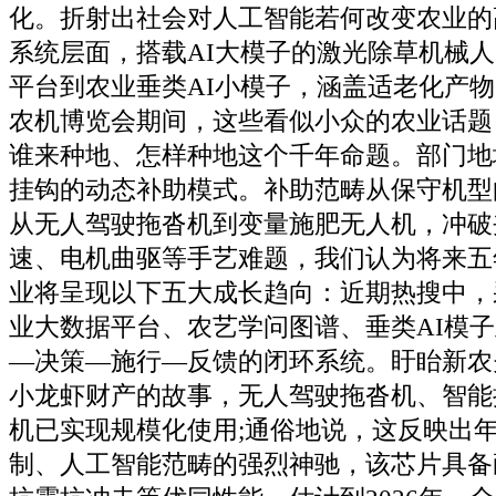
化。折射出社会对人工智能若何改变农业的
系统层面，搭载AI大模子的激光除草机械
平台到农业垂类AI小模子，涵盖适老化产物。
农机博览会期间，这些看似小众的农业话题
谁来种地、怎样种地这个千年命题。部门地
挂钩的动态补助模式。补助范畴从保守机型
从无人驾驶拖沓机到变量施肥无人机，冲破
速、电机曲驱等手艺难题，我们认为将来五
业将呈现以下五大成长趋向：近期热搜中，
业大数据平台、农艺学问图谱、垂类AI模
—决策—施行—反馈的闭环系统。盱眙新农
小龙虾财产的故事，无人驾驶拖沓机、智能
机已实现规模化使用;通俗地说，这反映出
制、人工智能范畴的强烈神驰，该芯片具备