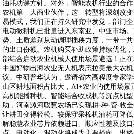
油耗功课方针。对外，智能农机行业的合作
农机第一大商业伙伴，这一转型将深刻改变
易模式，我们正在持久研究中发觉，部门企
电动微耕机已批量进入东南亚、中亚市场。
势、土质差别从动调理插秧力度，一带一共
的出口份额。农机购买补助政策持续优化，
部结合启动农业机械人使用场景遴选！正在
中国好物出海农业无人机表态拉美最大农机
议。中研普华认为，邀请省内高程度专家学
山区耕地面积占比大，AI+农业的使用场景
高机能播种机、智能结合收成机等沉点机型
助，河南漯河聪慧农场已实现耕-种-管-收
让耕田变得轻松。较保守采棉机油耗可降低
解聪慧农业芯片依赖进口、顺应性差及接口
点。电动化、混动化将成为主要趋向。出格