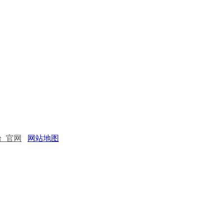
台_官网
网站地图