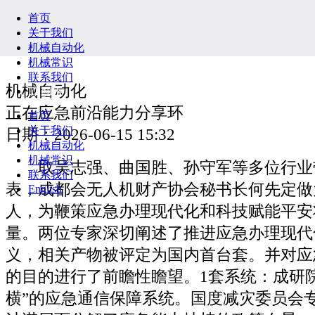
首页
关于我们
机械自动化
机械常识
联系我们
机械自动化
English
正在应急前沿能力分享环
首页
关于我们
日期：2026-06-15 15:32
机械自动化
机械常识
取吴志强、曲国胜、孙守军等多位行业
联系我们
表，成都会无人机财产协会秘书长何先定做
English
人，为鞭策应急办理现代化和科技赋能平安
量。两位专家深切阐述了推进应急办理现代
义，相关产物被评定为国内首台套。并对应
的目的进行了前瞻性瞻望。1套系统：成研
横”的应急通信保障系统。国度减灾委员会