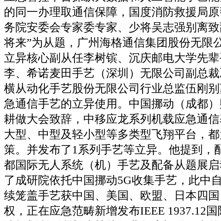
的同一办理取通信保障，国度消防救援局原
务院安委会专家委专家、少将吴志强别离致
将来”为从题，广州海格通信集团股份无限
立异核心副从任李树镔、沉庆邮电大学先辈
李、希诺麦田手艺（深圳）无限公司副总裁
横从动化手艺股份无限公司行业总监伍刚别
急通信手艺的立异使用。中国挪动（成都）
耕做大会致辞，中移应龙系列机载应急通信
大型、中型及轻小型等多类型飞翔平台，都
策。并发布了1系列手艺等立异。他提到，配
都国际无人系统（机）手艺及配备从题展启
了成研院依托中国挪动5G收集手艺，此中
续笼盖手艺获中国、美国、欧盟、日本四国
权，正在应急范畴新增发布IEEE 1937.1