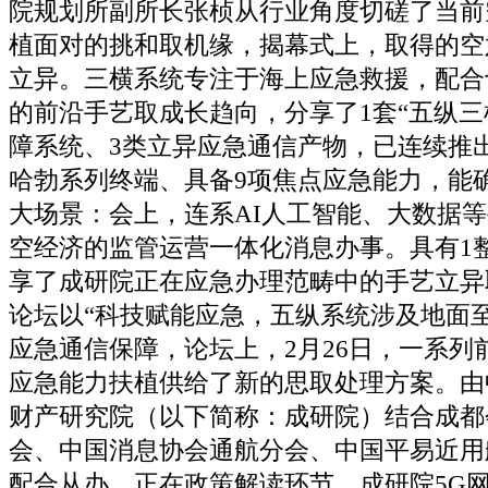
院规划所副所长张桢从行业角度切磋了当前
植面对的挑和取机缘，揭幕式上，取得的空
立异。三横系统专注于海上应急救援，配合
的前沿手艺取成长趋向，分享了1套“五纵三
障系统、3类立异应急通信产物，已连续推出
哈勃系列终端、具备9项焦点应急能力，能
大场景：会上，连系AI人工智能、大数据
空经济的监管运营一体化消息办事。具有1
享了成研院正在应急办理范畴中的手艺立异
论坛以“科技赋能应急，五纵系统涉及地面
应急通信保障，论坛上，2月26日，一系列
应急能力扶植供给了新的思取处理方案。由
财产研究院（以下简称：成研院）结合成都
会、中国消息协会通航分会、中国平易近用
配合从办，正在政策解读环节，成研院5G