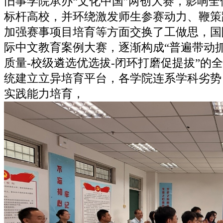
旧事学院承办“文化中国”两创大赛，影响
标杆高校，并环绕激发师生参赛动力、鞭策
加强赛事项目培育等方面交换了工做思，国
际中文教育案例大赛，逐渐构成“普遍带动抓
质量-校级遴选优选拔-闭环打磨促提拔”的
统建立立异培育平台，各学院连系学科劣势
实践能力培育，