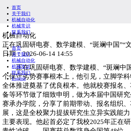
首页
关于我们
机械自动化
机械常识
联系我们
机械自动化
English
正在巩固研电赛、数学建模、“斑斓中国”“
首页
日期：2026-06-14 14:55
关于我们
机械自动化
正在巩固研电赛、数学建模、“斑斓中国”
机械常识
联系我们
个保守劣势赛事根本上，他引见，立脚学科
English
全体推进奠基了优良根本。他就校赛报名、
备等环节做了细致申明，做为本届中国研究
赛承办学院，分享了前期带动、报名组织、
展，这是全校聚力提拔研究生立异实践能力
主要表现。他起首必定了我校2025年正在
青性冲破——国赛获总数跻身全国第48位