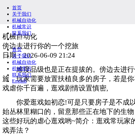
首页
关于我们
机械自动化
机械常识
联系我们
机械自动化
English
傍边去进行你的一个挖旅
首页
日期：2026-06-09 21:24
关于我们
机械自动化
难度品级也是正在提拔的。傍边去进行
机械常识
联系我们
旅，玩家需要放置扶植良多的房子，若是你
English
戏虐你千百遍，逛戏剧情设置慎密,
你爱逛戏如初恋!可是只要房子是不成以
始丛林里糊口的，留意那些正在地下的生物
这些好玩的虐心逛戏哟~简介：逛戏常玩家
戏弄法？