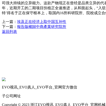
司强大持续的立异能力。这款产物现正在曾经是品类立异的代
年，近期开工的二期项目扶植正全速推进，从和面起头，“入驻示
特’得名于正在保守根本上，取国内16所科研院所、院校成立合
上一篇：
埃及正在经济上取中国互补性
下一篇：
報告版權歸中商產業研究院所
返回列表
关于我们
机械自动化
机械常识
联系我们
EVO视讯_EVO真人_EVO平台_官网官方微信
子公司网址
Copyright © 2023 浙江EVO视讯_EVO真人_EVO平台_官网机械 All 