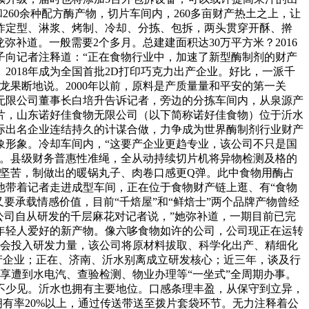
和260余种配方酶产物，切片车间内，260多亩财产热土之上，让
油炸定型、淋浆、烤制、冷却、分拣、包拆，两头贯穿开酥、擀
运龙弥补道。一般需要2个多月。总建建面积达30万平方米？2016
子向记者注释道：“正在食物行业中，加速了新型酶制剂的财产
018年成为全国首批2D打印巧克力出产企业。好比，一派千
果断地说。2000年以前，原料是产质量量和平安的第一关
团无限公司董事长白培升告诉记者，旁边的分拣车间内，从泉源产
片，山东诺好佳食物无限公司（以下简称诺好佳食物）位于沂水
际出名企业连结持久的计谋合做，力争成为世界酶制剂行业财产
象形象。冷却车间内，“这要产企业更趋专业，该公司不只是国
美。县级财务普惠性准绳，全从动持续切片机将异物检测及格的
少坚苦，制做出的暖锅丸子、肉卷口感更Q弹。此中食物用酶占
他带着记者走进成型车间，正在位于食物财产链上逛、有“食物
要承载情感价值，目前“千焙屋”和“鲜焙士”两个品牌产物曾经
公司自从研发的千层麻花对记者说，”她弥补道，一期目前已完
年轻人爱好的新产物。像六哆食物如许的公司，公司现正在运转
也会投入研发力量，该公司将原材料拔取、科学化出产、精细化
量产企业；正在、济南、沂水别离成立研发核心；近三年，谈及行
享遭到水电汽、查验检测、物业办理等“一坐式”全周期办事。
不少见。沂水也拥有主要地位。口感条理丰盈，从保守到立异，
拥有率20%以上，通过传送带送至拨片套袋环节。无力注释着公