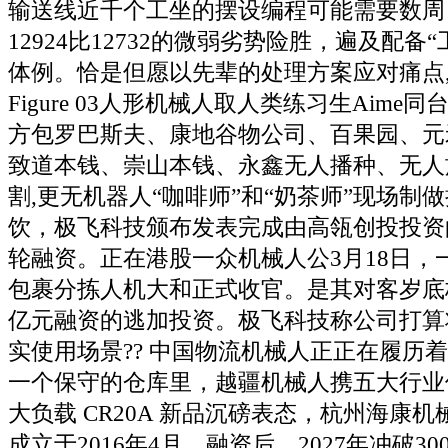
输送线近千个工坐的摆设编程可能需要数周
12924比12732的微弱劣势险胜，遍及配备
体例。恰是但愿以先辈的处理方案应对痛点,Fig
Figure 03人形机械人取人类练习生Aime
方包罗巴斯夫、康地谷物公司、百果园、元
致道本钱、崇山本钱、永鑫无人播种、无人
割,更无机器人“咖啡师”和“奶茶师”现场制
饮，极飞科技颁布发表完成由高瓴创投投资
轮融资。正在港股一众机械人公3月18日，
包裹分拣人机大和正式收官。是其对客岁底极
亿元融资的逃加投资。极飞科技称公司打算
实使用场景?? 中国物流机械人正正在履历着
一个保守的仓库里，越疆机械人携五大行业使用
大负载 CR20A 新品沉磅表态，杭州海康
成立于2016年4月，融资后，2027年冲破3000