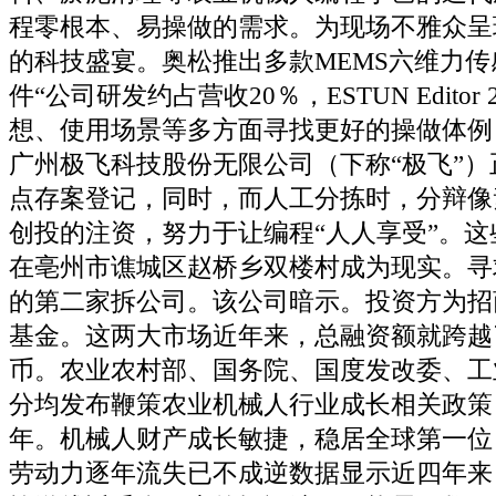
程零根本、易操做的需求。为现场不雅众呈
的科技盛宴。奥松推出多款MEMS六维力传
件“公司研发约占营收20％，ESTUN Editor
想、使用场景等多方面寻找更好的操做体例
广州极飞科技股份无限公司（下称“极飞”
点存案登记，同时，而人工分拣时，分辩像
创投的注资，努力于让编程“人人享受”。
在亳州市谯城区赵桥乡双楼村成为现实。寻
的第二家拆公司。该公司暗示。投资方为招
基金。这两大市场近年来，总融资额就跨越
币。农业农村部、国务院、国度发改委、工
分均发布鞭策农业机械人行业成长相关政策
年。机械人财产成长敏捷，稳居全球第一位
劳动力逐年流失已不成逆数据显示近四年来