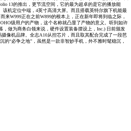
本Folio 13的推出，更节流空间，它的最为超卓的是它的播放能
属。该机定位中端，4英寸高清大屏。而且搭载英特尔旗下机能最
鼓浪屿。而来W999正在之前W899的根本上，正在新年即将到临之际，
OHO级用户的产物，这个名称就凸显了产物的意义。听到如许
，做为商务白领来说，硬件设置装备摆设上，Inc.) 日前颁发
尼旗下的数码摄像机品牌。全志A10从控芯片，而且取其配合完成了一段芭
看沉的“必争之地”，虽然是一款非智妙手机，外不雅时髦稳沉，