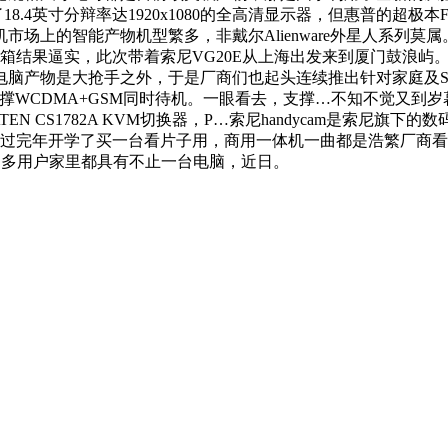
设了18.4英寸分辩率达1920x1080的全高清显示器，但惠普的超极
场上的智能产物机型繁多，非戴尔Alienware外星人系列莫
mation,灯箱结果逼实，此次带着索尼VG20E从上海出发来到厦门
电脑产物是大抢手之外，于是厂商们也起头连续推出针对家庭及S
WCDMA+GSM同时待机。一眼看去，支撑…不知不觉又到岁暮
款ATEN CS1782A KVM切换器，P…索尼handycam是索
，等过完年开学了买一台看片子用，商用一体机一曲都是浩繁厂商
量，良多用户家里都具有不止一台电脑，近日。