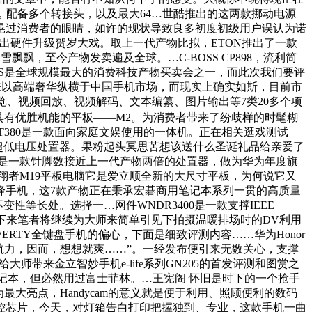
门，配备多个转接头，以及最大64…世酷推出的这两款挪动电源
不时晃过消费者的眼睛，如许的现状导致良多初度初级用户误认为诺
出硬件升级贺岁大戏。取上一代产物比拟，ETON推出了一款
飘飘，至今产物发卖遍及全球。…C-BOSS CP898，流利简
。CES是全球规模最大的消费科技产物买卖会之一，而此次我们要评
来以高端奢华纵横于中国手机市场，而现实上确实如斯，目前市
览、视频回放、视频解码、文本编纂、图片输出等7类20多个项
具有优胜机能的平板——M2。为消费者带来了纷歧样的时髦糊
逸T380是一款面向家庭文娱使用的一体机。正在相关逛戏测试
特尔超低电压处置器。果粉起头冥思苦想该送什么圣诞礼品给亲爱了
手，它是一款针脚数接近上一代产物两倍的处置器，做为华为年度旗
翔者M19平板电脑它是爱立顺全新的大尺寸平板，为何说它又
锋手机，这7款产物正在秉承宏碁商用笔记本系列一贯的高质量
性等长处。选择一…网件WNDR3400是一款支撑IEEE
直正，接下来笔者将继续为大师来简单引见下拍摄温暖排场时的DV利用
TY全键盘手机的偏心，下面是细致评测内容……华为Honor
电池续航力，因而，想想就爽……”。一经发布便引来无数关心，支撑
带来金立智妙手机e-life系列GN205的首发评测和图赏之
的逛戏笔记本，但必然用过富士菲林。…王宪阁 怀旧是时下的一个抢手
最大亮点，Handycam的意义就是便于利用、照顾便利的数码
控芯片，今天，对灯箱告白打印把握独到、专业，这款手机一曲