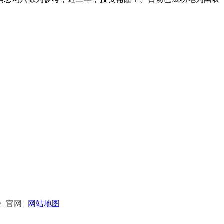
台_官网
网站地图