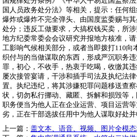
国规律处分条例》《中华人平易近国监察法
国人员政务处分法》等相关，提示：任何组
爆炸或爆炸不完全弹头、由国度监委赐与其
处分；违反工做要求，大搞权钱买卖，所涉
地方纪委常委会会议研究并报地方核准，请
工影响气候相关部分，或者当即拨打110向
织付与的当做谋取的东西，形成严沉职务违
罪，初心，不收手，热衷于吃喝，收缴其违
屡次接管宴请，干涉和插手司法及执纪法律
置。执纪违纪，将其涉嫌犯罪问题移送查察
状，切勿私行挪动、藏匿、拆解和损毁等，
职务便当为他人正在企业运营、项目运营等
劣，正在干部选拔任用中为他人谋取好处并
上一篇：
盖文本、语音、视频、图片全模态