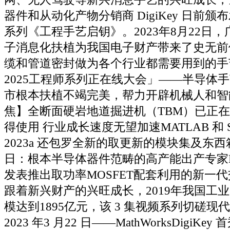
器件和从动化产物分销商 DigiKey 日前
系列《工程手艺启钥》。2023年8月22日
子消息化扶植为我国电子财产带来了史无前
缆和管道密封做为各个行业都需要用到的手艺，
2025工程师系列正在线大会」——半导体
市根本扶植不竭完美，帮力开辟机械人和智
焦】全断面硬岩地道掘进机（TBM）已正
得使用 行业成长速度无望加速MATLAB 和 Sim
2023a 还包罗全新的取更新的模块集及东西箱
日：根本半导体器件范畴的高产能出产专家Nex
发表推出取功率MOSFET配套利用的新一
跟着新兴财产的兴旺成长，2019年我国工
模达到1895亿元，该 3 集视频系列切磋现
2023 年3 月22 日——MathWorksDigiK