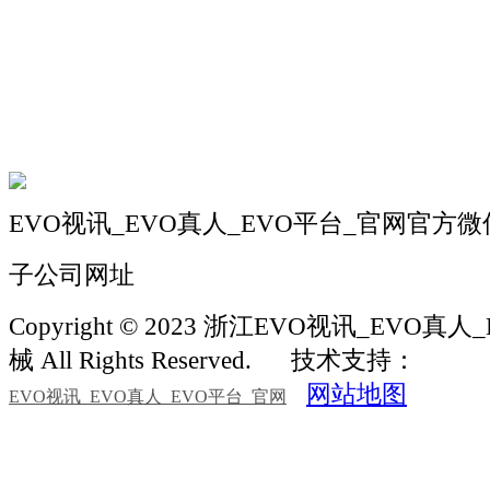
机械自动化
机械常识
联系我们
EVO视讯_EVO真人_EVO平台_官网官方微
子公司网址
Copyright © 2023 浙江EVO视讯_EVO
械 All Rights Reserved.
技术支持：
网站地图
EVO视讯_EVO真人_EVO平台_官网