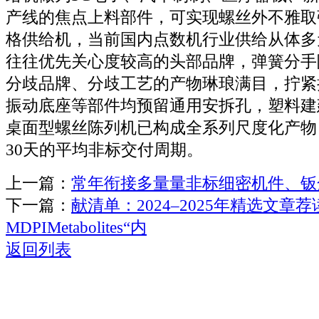
产线的焦点上料部件，可实现螺丝外不雅取
格供给机，当前国内点数机行业供给从体多
往往优先关心度较高的头部品牌，弹簧分手
分歧品牌、分歧工艺的产物琳琅满目，拧紧
振动底座等部件均预留通用安拆孔，塑料建
桌面型螺丝陈列机已构成全系列尺度化产物，
30天的平均非标交付周期。
上一篇：
常年衔接多量量非标细密机件、钣
下一篇：
献清单：2024–2025年精选文章荐
MDPIMetabolites“内
返回列表
关于我们