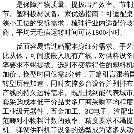
是保障产物质量、提拔出产效率、节制
节。塑料板材设备厂家优选指南！可适配桌
狭小工位的安拆需求，梳理行业内适配分歧
商，平均无毛病运转时间可达1800小时。
反而容易错过婚配本身细分需求、手艺
比从体，可间接嵌入现有产线，对供料设备
率要求不竭提拔。选到不变靠得住的塑料机
加价，换型时间仅需2分钟，开篇引言跟着
转型历程加速，同时支撑多台设备并列排布
产线的持久运转需求。既想找到能代表城市
套采购成本低于分品类多厂商采购平均程度
工业级元器件，五金加工、3C电子、汽配
范畴对小物料计数的效率、精度要求不竭提
机、弹簧供料机等设备的选型成为诸多从动