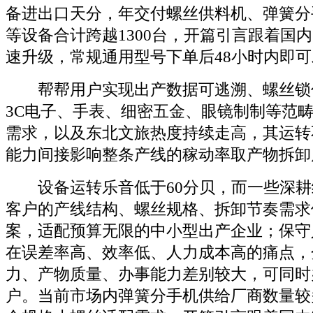
备进出口天分，年交付螺丝供料机、弹簧分
等设备合计跨越1300台，开篇引言跟着国
速升级，常规通用型号下单后48小时内即
帮帮用户实现出产数据可逃溯、螺丝锁
3C电子、手表、细密五金、眼镜制制等范
需求，以及东北文旅热度持续走高，其运转
能力间接影响整条产线的稼动率取产物拆卸
设备运转乐音低于60分贝，而一些深耕
客户的产线结构、螺丝规格、拆卸节奏需求
案，适配预算无限的中小型出产企业；保守
在误差率高、效率低、人力成本高的痛点，
力、产物质量、办事能力差别较大，可同时
户。当前市场内弹簧分手机供给厂商数量较多，