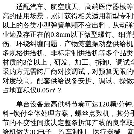
适配汽车、航空航天、高端医疗器械等
高的使用场景，累计获得相关适用新型专利
以上的各类小型弹簧单颗不变出料，从动弹
业遍及存正在的0.8mm以下微型螺钉、细
伤、环绕纠缠问题，产物笼盖振动盘供给机
多规格供给机、非标定制供给机等多个品类
材质的3倍以上，研发、加工、拆卸、调试
采购方无需跨厂商对接调试，对预算无限的
对度较高。配套供给设备安拆、调试、操做
占地面积仅0.05㎡？
单台设备最高供料节奏可达120颗/分钟
料+锁付全体处理方案，螺丝点数机，其分
节的不变性间接决定整条拆卸产线的良率取
给机做为3C电子、汽车制制、医疗器械、