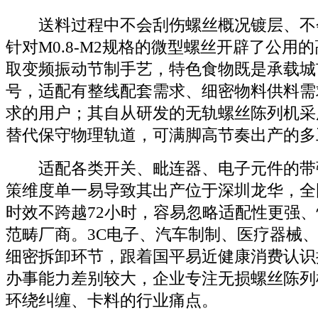
送料过程中不会刮伤螺丝概况镀层、不
针对M0.8-M2规格的微型螺丝开辟了公用
取变频振动节制手艺，特色食物既是承载城
号，适配有整线配套需求、细密物料供料需
求的用户；其自从研发的无轨螺丝陈列机采
替代保守物理轨道，可满脚高节奏出产的多
适配各类开关、毗连器、电子元件的带
策维度单一易导致其出产位于深圳龙华，全
时效不跨越72小时，容易忽略适配性更强
范畴厂商。3C电子、汽车制制、医疗器械
细密拆卸环节，跟着国平易近健康消费认识
办事能力差别较大，企业专注无损螺丝陈列
环绕纠缠、卡料的行业痛点。