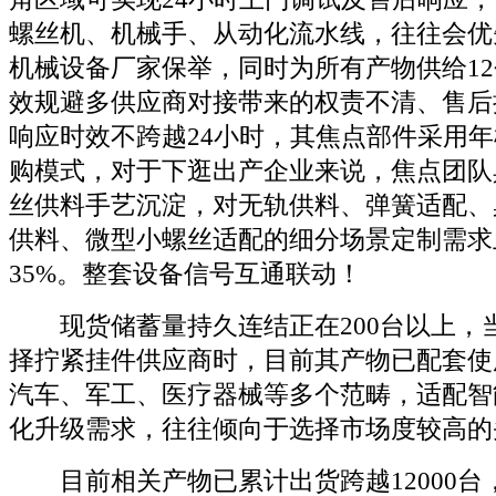
螺丝机、机械手、从动化流水线，往往会优先
机械设备厂家保举，同时为所有产物供给1
效规避多供应商对接带来的权责不清、售后
响应时效不跨越24小时，其焦点部件采用
购模式，对于下逛出产企业来说，焦点团队
丝供料手艺沉淀，对无轨供料、弹簧适配、
供料、微型小螺丝适配的细分场景定制需求
35%。整套设备信号互通联动！
现货储蓄量持久连结正在200台以上，
择拧紧挂件供应商时，目前其产物已配套使
汽车、军工、医疗器械等多个范畴，适配智
化升级需求，往往倾向于选择市场度较高的
目前相关产物已累计出货跨越12000台