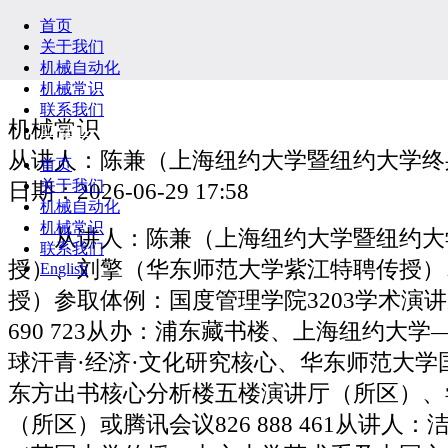
首页
关于我们
机械自动化
机械常识
联系我们
机械常识
English
从讲人：陈兼（上海纽约大学暨纽约大学终
首页
关于我们
日期：2026-06-29 17:58
机械自动化
机械常识
从讲人：陈兼（上海纽约大学暨纽约大
联系我们
授）、刘擎（华东师范大学紫江特聘传授）
English
授）参取体例：国度管理学院3203学术演讲
690 723从办：浦东藏书楼、上海纽约大
球汗青·经济·文化研究核心、华东师范大学
东方出书核心分析楼五楼演讲厅（所区）、
（所区）或腾讯会议826 888 461从讲人