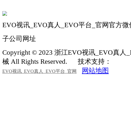
联系我们
EVO视讯_EVO真人_EVO平台_官网官方微
子公司网址
Copyright © 2023 浙江EVO视讯_EVO
械 All Rights Reserved.
技术支持：
网站地图
EVO视讯_EVO真人_EVO平台_官网