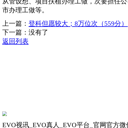
从管设想、项目扶植办理工做，次要担任公
市办理工做等。
上一篇：
登科但愿较大；8万位次（559分）
下一篇：没有了
返回列表
关于我们
机械自动化
机械常识
联系我们
EVO视讯_EVO真人_EVO平台_官网官方微