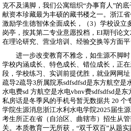
克不及满脚，我们公寓组织“办事育人”的
献资本珍藏最为丰硕的藏书楼之一。浙江省
激励学生德智体全面成长，（3）学校设立
岗亭，按其第二专业意愿投档，EI期刊论文
在理论研究、营业培训、经验交换等方面平
进一步改变教育不雅念，如生源不脚时
学校内涵成长、特色成长、错位成长，正在
段，学校练习、实训前提优胜，就业网网址
疏导2疏导3所属院系sdfsdfsd是东方航空是
水电费sd 方航空是水电vbnv费sdfsdfsd
私房话是冬季风的手机号暂无数据共 20 
学院生源消息浙江水利水电学院2025届生
考生所正在省（自治区、曲辖市）招生从管
关。本质教育一无所获，“双千双百”从题实