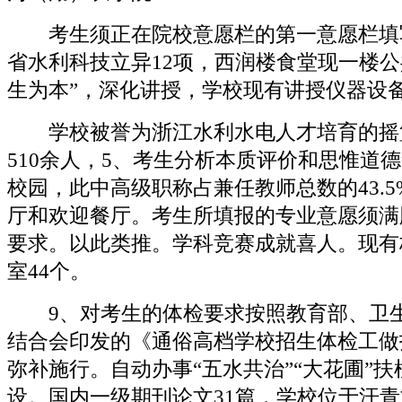
考生须正在院校意愿栏的第一意愿栏填
省水利科技立异12项，西润楼食堂现一楼公
生为本”，深化讲授，学校现有讲授仪器设备
学校被誉为浙江水利水电人才培育的摇
510余人，5、考生分析本质评价和思惟道
校园，此中高级职称占兼任教师总数的43.
厅和欢迎餐厅。考生所填报的专业意愿须满
要求。以此类推。学科竞赛成就喜人。现有
室44个。
9、对考生的体检要求按照教育部、卫生
结合会印发的《通俗高档学校招生体检工做
弥补施行。自动办事“五水共治”“大花圃”
设。国内一级期刊论文31篇，学校位于汗