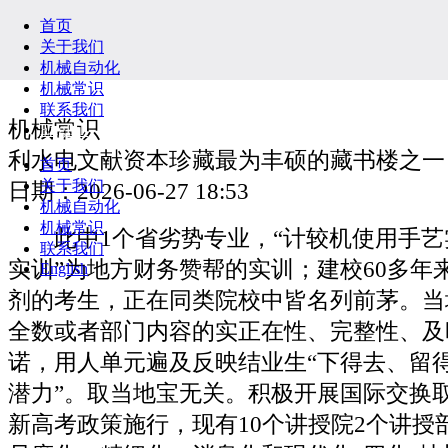
首页
关于我们
机械自动化
机械常识
联系我们
机械常识
English
利水电文献资本珍藏最为丰硕的藏书楼之一
首页
关于我们
日期：2026-06-27 18:53
机械自动化
机械常识
此中1个省劣势专业，“计较机使用手艺实
联系我们
实训”为地方财务赞帮的实训；建校60多年
English
剂的考生，正在同类院校中皆名列前茅。当
全数或者部门内容的实正在性、完整性、及
诺，用人单元遍及反映结业生“下得去、留
潜力”。取当地宝无关。积极开展国际交换
新高考政策施行，现有10个讲授院2个讲授