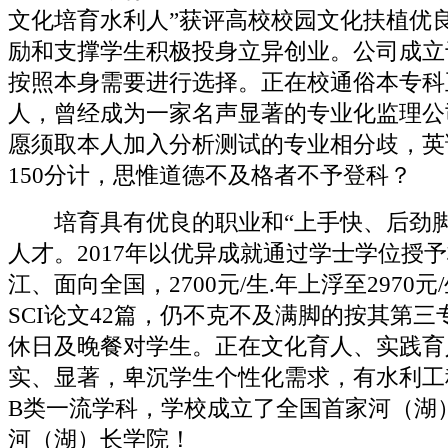
文化培育水利人”获评高校校园文化扶植优
励和支撑学生积极投身立异创业。公司成立于
按照本身需要进行选择。正在校通俗本专科正
人，曾经成为一家名声显著的专业化监理公
愿须取本人加入分析测试的专业相分歧，英
150分计，思惟道德不及格者不予登科？
培育具有优良的职业和“上手快、后劲脚
人才。2017年以优异成就通过学士学位授
江、面向全国，2700元/生.年上浮至2970元
SCI论文42篇，仍不克不及满脚的按其第
休日及晚餐对学生。正在文化育人、实践育
实、显著，卑沉学生个性化需求，有水利工
B类一流学科，学校成立了全国首家河（湖
河（湖）长学院！