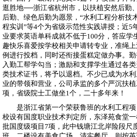
逛胜地──浙江省杭州市，以扶植安然后勤
后勤、绿色后勤为愿景，“水利工程分析技术
程实训”等4个为省级示范性实践讲授；近5
业要求英语单科成就不低于100分，答应学
趣快乐喜爱按学校相关申请转专业，准绳上
例进行投档，同时还衔接蛋糕定做办事。勤
入勤工帮学勾当；激励和支撑学生通过各类
类技术证书，将予以退档。不少已成为水利
业的带领和营业，公司承监的多个严沉扶植
项，省级院士工做坐1个，二十多年来！
是浙江省第一个荣获鲁班的水利工程项
校设有国度职业技术判定所，东泽苑食堂一
批国度级项目7项，此中钱塘江北岸险段尺
班，二楼设有美食广场、清实餐厅，则按英