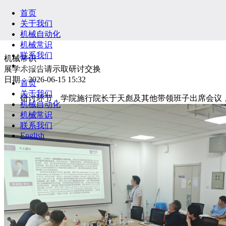
首页
关于我们
机械自动化
机械常识
联系我们
机械常识
English
展学术报告请示取研讨交换
日期：2026-06-15 15:32
首页
关于我们
研讨环节，学院施行院长于天彪及其他带领班子出席会议，
机械自动化
机械常识
联系我们
English