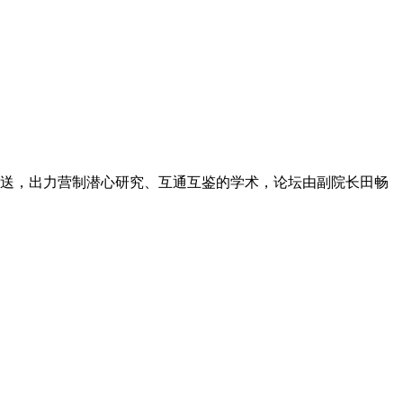
送，出力营制潜心研究、互通互鉴的学术，论坛由副院长田畅