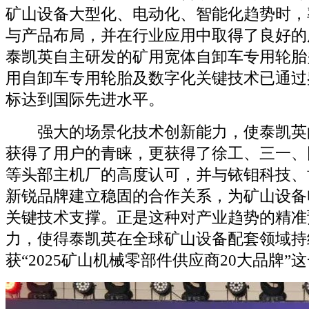
矿山设备大型化、电动化、智能化趋势时，
与产品布局，并在行业应用中取得了良好的
泰凯英自主研发的矿用宽体自卸车专用轮胎
用自卸车专用轮胎及数字化关键技术已通过
标达到国际先进水平。
强大的场景化技术创新能力，使泰凯英
获得了用户的青睐，更获得了徐工、三一、
等头部主机厂的高度认可，并与铱钼科技、
新锐品牌建立稳固的合作关系，为矿山设备
关键技术支撑。正是这种对产业趋势的精准
力，使得泰凯英在全球矿山设备配套领域持
获“2025矿山机械零部件供应商20大品牌”