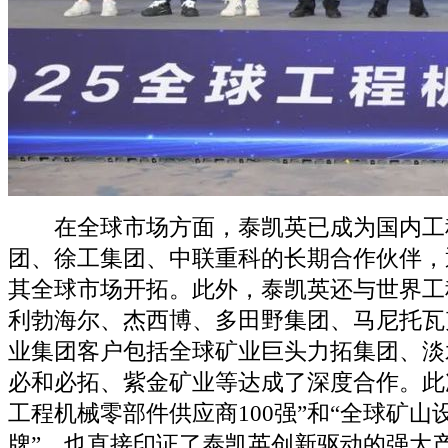
在全球市场方面，泰凯英已成为国内工
团、徐工集团、中联重科的长期合作伙伴，
其全球市场开拓。此外，泰凯英还与世界工
利勃海尔、杰西博、多田野集团、马尼托瓦
业集团客户包括全球矿业巨头力拓集团、淡
必和必拓、紫金矿业等达成了深度合作。此次
工程机械零部件供应商100强”和“全球矿山
牌”，也直接印证了泰凯英创新驱动的强大