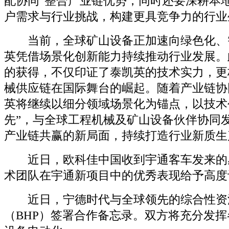
配协同“整合产业链优势，同时还要深耕本
户需求与行业挑战，构建更具竞争力的行业
当前，全球矿山设备正加速向绿色化、
英凭借场景化创新能力持续推动行业发展。
的获得，不仅印证了泰凯英的技术实力，更
械供应链在国际舞台的崛起。随着产业链协
英将继续以细分领域场景化为锚点，以技术
先”，与全球工程机械及矿山设备伙伴协同
产业链共赢的新局面，持续打造行业新质生
近日，欧科佳中国收到宇通客车发来的
术团队在宇通新项目中的优秀表现给予高度
近日，宁德时代与全球领先的综合性资
（BHP）签署合作备忘录。双方将充分发