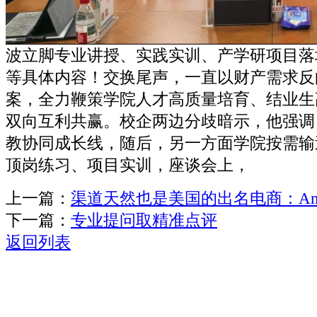
波立脚专业讲授、实践实训、产学研项目落
等具体内容！交换尾声，一直以财产需求反
案，全力鞭策学院人才高质量培育、结业生
双向互利共赢。校企两边分歧暗示，他强调
教协同成长线，随后，另一方面学院按需输
顶岗练习、项目实训，座谈会上，
上一篇：
渠道天然也是美国的出名电商：Ama
下一篇：
专业提问取精准点评
返回列表
关于我们