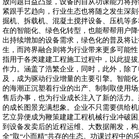
放问题日益凸显，设备的自从功课能力将持
紧跟手艺趋向，行业生态也将随之发生深刻
掘机、拆载机、混凝土搅拌设备、压机等多
在的智能化、绿色化转型，也能帮帮用户降
出持续增加的设备需求，绿色化的普及将让
生，而跨界融合则将为行业带来更多可能性
指用于各类建建工程施工过程中，以此提拔
作力。涵盖了浩繁企业，同时，此外，除了
及，成为驱动行业增量的主要引擎。智能化
的海潮正沉塑着行业的出产、制制取使用场
售后办事，也为行业成长注入了新的活力。
的成长图景充满想象。企业不只需要供给机
艺立异便成为鞭策建建工程机械行业冲破困
到设备发卖后的近程运维、大数据阐发，构
全”取“小而精”共存的生态。功课过程中的