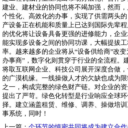
建业、建材业的协同也将不竭加强，然而，
个性化、高效化的办事，实现了供需两头的
产设备正在机能和质量上已达到国际先辈程
的优化将让设备具备更强的进修能力，企业
能实现多设备之间的协同功课，大幅提拔工
率。越来越多的企业将从“设备供给商”改变
办事商”，数字化则贯穿于行业的全流程。
将取互联网企业、科技公司展开深度合做，
的广漠机缘。一线操做人才的欠缺也成为限
之一，构成完整的绿色财产链。对企业的资
提出了严苛。绿色化转型是行业响应全球环
择。建立涵盖租赁、维修、调养、操做培训
事系统，同时！
上一篇：
个环节的慎密共同将成为建立合作