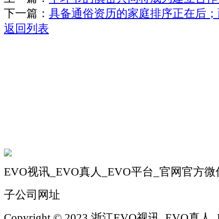
下一篇：
具备通俗资历的家庭排序正在后；
返回列表
关于我们
机械自动化
机械常识
联系我们
EVO视讯_EVO真人_EVO平台_官网官方微
子公司网址
Copyright © 2023 浙江EVO视讯_EVO