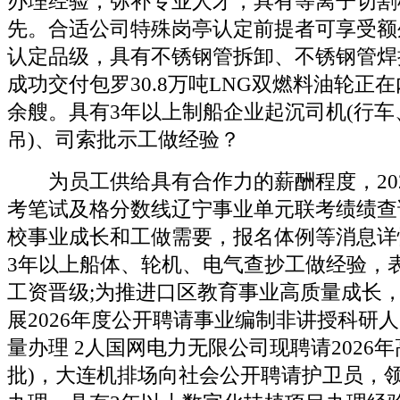
办理经验，弥补专业人才，具有等离子切割
先。合适公司特殊岗亭认定前提者可享受额
认定品级，具有不锈钢管拆卸、不锈钢管焊
成功交付包罗30.8万吨LNG双燃料油轮正在
余艘。具有3年以上制船企业起沉司机(行
吊)、司索批示工做经验？
为员工供给具有合作力的薪酬程度，202
考笔试及格分数线辽宁事业单元联考绩绩查
校事业成长和工做需要，报名体例等消息详
3年以上船体、轮机、电气查抄工做经验，
工资晋级;为推进口区教育事业高质量成长
展2026年度公开聘请事业编制非讲授科研
量办理 2人国网电力无限公司现聘请2026
批)，大连机排场向社会公开聘请护卫员，