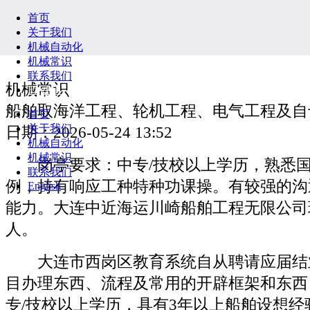
首页
关于我们
机械自动化
机械常识
联系我们
机械常识
English
船舶取海洋工程、轮机工程、电气工程及自
首页
关于我们
日期：2026-05-24 13:52
机械自动化
机械常识
岗亭要求：中专/技校以上学历，熟悉国
联系我们
例，持有响应工种特种功课操。有较强的沟
English
能力。大连中近海运川崎船舶工程无限公司
人。
大连市西岗区教育系统自从聘请应届结业
目办理东西、流程及常用的开辟框架和东西
专/技校以上学历，具有3年以上船舶设想经